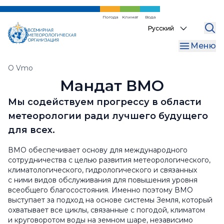
WMO Commons
Regions
Internal Oversight Office
Перейти
к
Погода
Климат
Вода
WMO Awards and Prizes
Финансы и отчетность
Select
основному
your
содержанию
Regional Coordination Office
Меню
language
Бюро по связям
Хлебная
O Vmo
Мандат ВМО
крошка
Мы содействуем прогрессу в области
метеорологии ради лучшего будущего
для всех.
ВМО обеспечивает основу для международного
сотрудничества с целью развития метеорологического,
климатологического, гидрологического и связанных
с ними видов обслуживания для повышения уровня
всеобщего благосостояния. Именно поэтому ВМО
выступает за подход на основе системы Земля, который
охватывает все циклы, связанные с погодой, климатом
и круговоротом воды на земном шаре, независимо