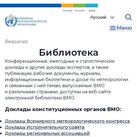
Перейти
к
Погода
Климат
Вода
WMO Bulletin
Select
основному
your
содержанию
MeteoWorld
Меню
language
Библиотека
Хлебная
Resources
Библиотека
крошка
Dashboards
Конференционные, ежегодные и статистические
Linguistic Resources
доклады и другие доклады экспертов, а также
публикации, рабочие документы, журналы,
информационные бюллетени и досье по метеорологии
и связанным с ней темам, выпускаемые ВМО
и различными странами, доступны на веб-сайте
электронной библиотеки ВМО.
Доклады конституционных органов ВМО:
Доклады Всемирного метеорологического конгресса
Доклады Исполнительного cовета
Доклады региональных ассоциаций