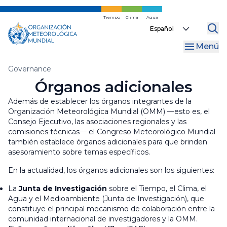
Ir
al
Tiempo
Clima
Agua
Select
contenido
your
principal
Menú
language
Migas
Governance
Órganos adicionales
de
pan
Además de establecer los órganos integrantes de la
Organización Meteorológica Mundial (OMM) —esto es, el
Consejo Ejecutivo, las asociaciones regionales y las
comisiones técnicas— el Congreso Meteorológico Mundial
también establece órganos adicionales para que brinden
asesoramiento sobre temas específicos.
En la actualidad, los órganos adicionales son los siguientes:
La
Junta de Investigación
sobre el Tiempo, el Clima, el
Agua y el Medioambiente (Junta de Investigación), que
constituye el principal mecanismo de colaboración entre la
comunidad internacional de investigadores y la OMM.