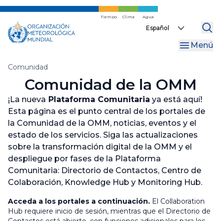
Ir
al
Tiempo
Clima
Agua
Select
contenido
your
principal
Menú
language
Migas
Comunidad
Comunidad de la OMM
de
pan
¡La nueva
Plataforma Comunitaria
ya está aquí!
Esta página es el punto central de los portales de
la Comunidad de la OMM, noticias, eventos y el
estado de los servicios. Siga las actualizaciones
sobre la transformación digital de la OMM y el
despliegue por fases de la Plataforma
Comunitaria: Directorio de Contactos, Centro de
Colaboración, Knowledge Hub y Monitoring Hub.
Acceda a los portales a continuación.
El Collaboration
Hub requiere inicio de sesión, mientras que el Directorio de