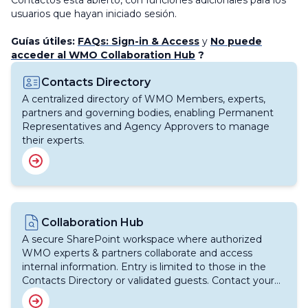
Contactos está abierto, con funciones adicionales para los
usuarios que hayan iniciado sesión.
Guías útiles:
FAQs: Sign-in & Access
y
No puede
acceder al WMO Collaboration Hub
?
Image
Contacts Directory
A centralized directory of WMO Members, experts,
partners and governing bodies, enabling Permanent
Representatives and Agency Approvers to manage
their experts.
Image
Collaboration Hub
A secure SharePoint workspace where authorized
WMO experts & partners collaborate and access
internal information. Entry is limited to those in the
Contacts Directory or validated guests. Contact your
WMO focal point for support.