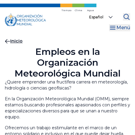
Ir
al
Tiempo
Clima
Agua
Select
contenido
your
principal
Menú
language
Migas
Inicio
Empleos en la
de
Organización
pan
Meteorológica Mundial
¿Quiere emprender una fructífera carrera en meteorología,
hidrología o ciencias geofísicas?
En la Organización Meteorológica Mundial (OMM), siempre
estamos buscando profesionales apasionados con perfiles y
especializaciones diversos para que se unan a nuestro
equipo.
Ofrecemos un trabajo estimulante en el marco de un
entorno solidario e inclusivo en el que puede dejar huella.