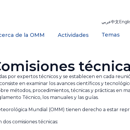
عربي
中文
Engli
Temas
cerca de la OMM
Actividades
omisiones técnic
das por expertos técnicos y se establecen en cada reuni
onsiste en examinar los avances científicos y tecnológ
sobre métodos, procedimientos, técnicas y prácticas en m
Reglamento Técnico, los manuales y las guías.
eteorológica Mundial (OMM) tienen derecho a estar rep
 dos comisiones técnicas: