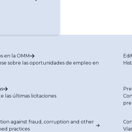
s en la OMM
Edi
se sobre las oportunidades de empleo en
His
M
s
Pre
e las últimas licitaciones
Con
pre
tion against fraud, corruption and other
Con
bed practices
Vía