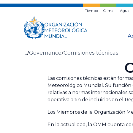
Ir
al
Tiempo
Clima
Agua
contenido
principal
A
Migas
…
Governance
Comisiones técnicas
C
de
pan
Las comisiones técnicas están forma
Meteorológico Mundial. Su función c
relativas a normas internacionales 
operativa a fin de incluirlas en el 
Los Miembros de la Organización M
En la actualidad, la OMM cuenta con