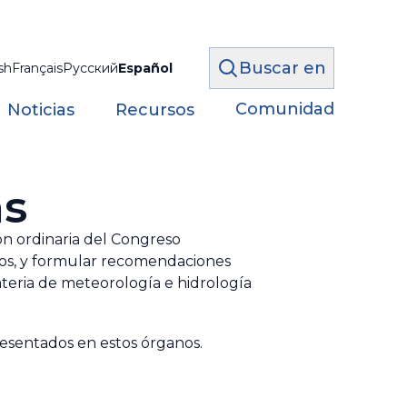
Buscar en
sh
Français
Русский
Español
Comunidad
Noticias
Recursos
as
ón ordinaria del Congreso
icos, y formular recomendaciones
ateria de meteorología e hidrología
resentados en estos órganos.