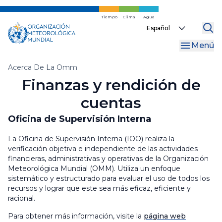
WMO Commons
Regions
Internal Oversight Office
Ir
al
Tiempo
Clima
Agua
WMO Awards and Prizes
Finanzas y rendición de cuentas
Select
contenido
your
principal
Regional Coordination Office
Menú
language
مكاتب الاتصال
Migas
Acerca De La Omm
Finanzas y rendición de
de
cuentas
pan
Oficina de Supervisión Interna
La Oficina de Supervisión Interna (IOO) realiza la
verificación objetiva e independiente de las actividades
financieras, administrativas y operativas de la Organización
Meteorológica Mundial (OMM). Utiliza un enfoque
sistemático y estructurado para evaluar el uso de todos los
recursos y lograr que este sea más eficaz, eficiente y
racional.
Para obtener más información, visite la
página web