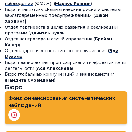
наблюдений
(ФФСН) (
Маркус Репник
)
Бюро инициативы «
Климатические риски и системы
заблаговременных предупреждений
» (
Джон
Хардинг
)
Отдел партнерств в целях развития и реализации
программ
(
Даниэль Кулль
)
Отдел контролера и служб управления
(
Брайан
Кавер
)
Отдел кадров и корпоративного обслуживания (
Эду
Мухима
)
Бюро планирования, прогнозирования и эффективности
деятельности (
Ася Алексиева
)
Бюро глобальных коммуникаций и взаимодействия
(
Нандита Сурендран
)
Бюро
Фонд финансирования систематических
наблюдений