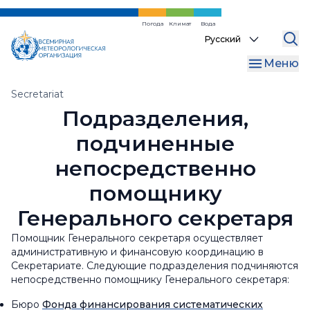
Перейти
к
Погода
Климат
Вода
Select
основному
your
содержанию
Меню
language
Хлебная
Secretariat
Подразделения,
крошка
подчиненные
непосредственно
помощнику
Генерального секретаря
Помощник Генерального секретаря осуществляет
административную и финансовую координацию в
Секретариате. Следующие подразделения подчиняются
непосредственно помощнику Генерального секретаря:
Бюро
Фонда финансирования систематических