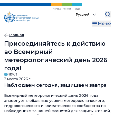
Перейти
к
Погода
Климат
Вода
Select
основному
your
содержанию
Меню
language
Хлебная
Главная
Присоединяйтесь к действию
крошка
во Всемирный
метеорологический день 2026
года!
NEWS
2 марта 2026 г.
Наблюдаем сегодня, защищаем завтра
Всемирный метеорологический день 2026 года
знаменует глобальные усилия метеорологического,
гидрологического и климатического сообщества по
наблюдениям за нашей планетой для защиты жизней,