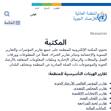
تخطي
إلى
الطقس
المناخ
الماء
WMO Bulletin
Select
المحتوى
your
الرئيسي
MeteoWorld
القائمة
language
المكتبة
مسار
Resources
المكتبة
التنقل
Dashboards
تحتوي المكتبة الإلكترونية للمنظمة على جميع تقارير المؤتمرات والتقارير
Linguistic Resources
السنوية والإحصائية وسائر تقارير الخبراء، فضلاً عن المطبوعات وورقات
العمل والمجلات والرسائل الإخبارية وملفات المعلومات المتعلقة بالأرصاد
الجوية والموضوعات ذات الصلة الصادرة عن المنظمة ومختلف البلدان.
تقارير الهيئات التأسيسية للمنظمة:
تقارير المؤتمر العالمي للأرصاد الجوية
تقارير المجلس التنفيذي
تقارير الاتحادات الإقليمية
تقارير اللجان الفنية
تقارير لجنة المراجعة
البيانات المالية