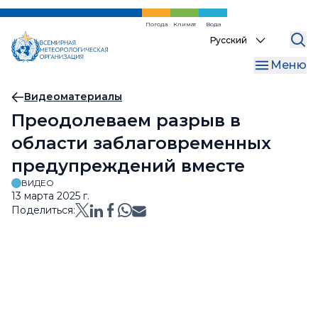
Перейти
к
Погода
Климат
Вода
Select
основному
your
содержанию
Меню
language
Хлебная
Видеоматериалы
Преодолеваем разрыв в
крошка
области заблаговременных
предупреждений вместе
ВИДЕО
13 марта 2025 г.
Поделиться: