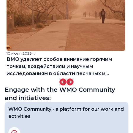
10 июля 2026 г.
9 
f
ВМО уделяет особое внимание горячим
W
точкам, воздействиям и научным
исследованиям в области песчаных и
пыльных бурь
Engage with the WMO Community
and initiatives:
WMO Community - a platform for our work and
activities