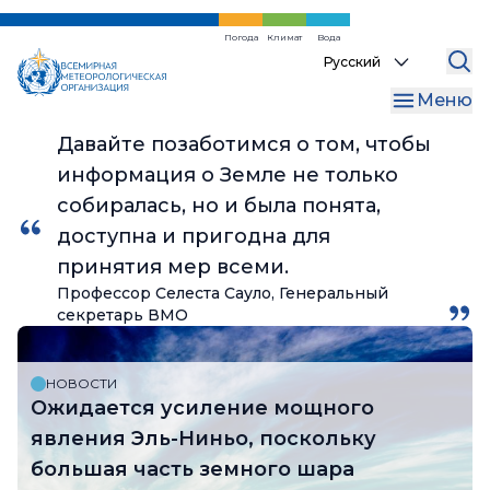
Перейти
к
Погода
Климат
Вода
Select
основному
your
содержанию
Меню
language
Давайте позаботимся о том, чтобы
информация о Земле не только
собиралась, но и была понята,
доступна и пригодна для
принятия мер всеми.
Профессор Селеста Сауло, Генеральный
секретарь ВМО
НОВОСТИ
Ожидается усиление мощного
явления Эль-Ниньо, поскольку
большая часть земного шара