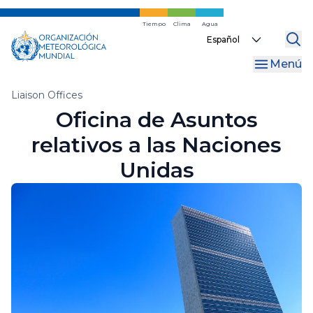
Ir
al
Tiempo
Clima
Agua
Select
contenido
your
principal
Menú
language
Migas
Liaison Offices
Oficina de Asuntos
de
relativos a las Naciones
pan
Unidas