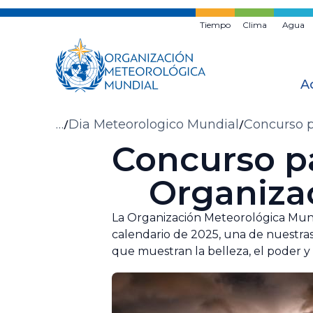
Ir
al
Tiempo
Clima
Agua
contenido
principal
A
Migas
…
Dia Meteorologico Mundial
Concurso p
Concurso pa
de
pan
Organiza
La Organización Meteorológica Mund
calendario de 2025, una de nuestras
que muestran la belleza, el poder y 