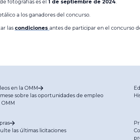
de fotografías es el
1 de septiembre de 2024
.
tálico a los ganadores del concurso.
ar las
condiciones
antes de participar en el concurso d
eos en la OMM
Ed
rmese sobre las oportunidades de empleo
Hi
a OMM
pras
Pr
lte las últimas licitaciones
Co
pr