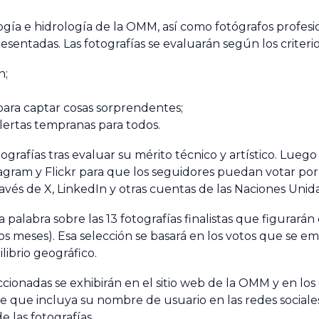
ía e hidrología de la OMM, así como fotógrafos profes
resentadas. Las fotografías se evaluarán según los criteri
n;
 para captar cosas sorprendentes;
alertas tempranas para todos.
rafías tras evaluar su mérito técnico y artístico. Luego
gram y Flickr para que los seguidores puedan votar por s
avés de X, LinkedIn y otras cuentas de las Naciones Unidas
 palabra sobre las 13 fotografías finalistas que figurarán
los meses). Esa selección se basará en los votos que se e
ibrio geográfico.
cionadas se exhibirán en el sitio web de la OMM y en los
ante que incluya su nombre de usuario en las redes soc
 las fotografías.