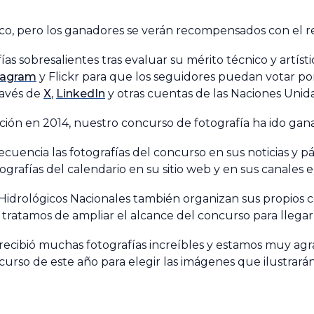
co, pero los ganadores se verán recompensados con el r
as sobresalientes tras evaluar su mérito técnico y artíst
tagram
y Flickr para que los seguidores puedan votar por 
ravés de
X
,
LinkedIn
y otras cuentas de las Naciones Unidas
ción en 2014, nuestro concurso de fotografía ha ido gan
ecuencia las fotografías del concurso en sus noticias y
afías del calendario en su sitio web y en sus canales en
 Hidrológicos Nacionales también organizan sus propios 
 tratamos de ampliar el alcance del concurso para llegar
recibió muchas fotografías increíbles y estamos muy agra
rso de este año para elegir las imágenes que ilustrará