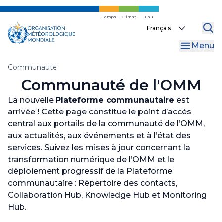
Skip
to
Temps
Climat
Eau
Select
main
your
content
Menu
language
Fil
Communaute
Communauté de l'OMM
d'Ariane
La nouvelle
Plateforme communautaire
est
arrivée ! Cette page constitue le point d’accès
central aux portails de la communauté de l’OMM,
aux actualités, aux événements et à l’état des
services. Suivez les mises à jour concernant la
transformation numérique de l’OMM et le
déploiement progressif de la Plateforme
communautaire : Répertoire des contacts,
Collaboration Hub, Knowledge Hub et Monitoring
Hub.