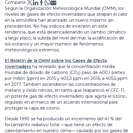
Comparte:
Según la Organización Meteorológica Mundial (OMM), los
niveles de gases de efecto invernadero que atrapan el calor
en la atmósfera han alcanzado un nuevo máximo sin
precedentes. No hay indicios de inversión en esta
tendencia, que está desencadenando un cambio climático
a largo plazo, la subida del nivel del mar, la acidificación de
los océanos y un mayor número de fenómenos
meteorológicos extremos.
El Boletín de la OMM sobre los Gases de Efecto
Invernadero
ha revelado que la concentración media
mundial de dióxido de carbono (CO
) pasó de 400,1 partes
2
por millón (ppm) en 2015 y 403,3 ppm en 2016, a 405,5 ppm
en 2017. También ascendieron las concentraciones de
metano y óxido nitroso, en tanto que reapareció el CFC-11,
un potente gas de efecto invernadero que agota el ozono,
regulado en el marco de un acuerdo internacional para
proteger la capa de ozono.
Desde 1990 se ha producido un incremento del 41 % del
forzamiento radiativo total —que tiene un efecto de
calentamiento en nuestro clima— causado por los gases de