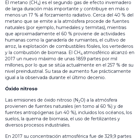
El metano (CH
) es el segundo gas de efecto invernadero
4
de larga duración más importante y contribuye en más o
menos un 17 % al forzamiento radiativo. Cerca del 40 % del
metano que se emite a la atmósfera procede de fuentes
naturales (por ejemplo, humedales y termitas), mientras
que aproximadamente el 60 % proviene de actividades
humanas como la ganadería de rumiantes, el cultivo de
arroz, la explotación de combustibles fósiles, los vertederos
y la combustión de biomasa. El CH
atmosférico alcanzó en
4
2017 un nuevo máximo de unas 1859 partes por mil
millones, por lo que se sitúa actualmente en el 257 % de su
nivel preindustrial. Su tasa de aumento fue prácticamente
igual a la observada durante el último decenio.
Óxido nitroso
Las emisiones de óxido nitroso (N
O) a la atmósfera
2
provienen de fuentes naturales (en torno al 60 %) y de
fuentes antropógenas (un 40 %), incluidos los océanos, los
suelos, la quema de biomasa, el uso de fertilizantes y
diversos procesos industriales.
En 2017 su concentración atmosférica fue de 329,9 partes