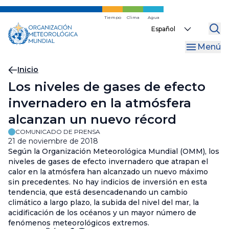
Ir
al
Tiempo
Clima
Agua
Select
contenido
your
principal
Menú
language
Migas
Inicio
Los niveles de gases de efecto
de
invernadero en la atmósfera
pan
alcanzan un nuevo récord
COMUNICADO DE PRENSA
21 de noviembre de 2018
Según la Organización Meteorológica Mundial (OMM), los
niveles de gases de efecto invernadero que atrapan el
calor en la atmósfera han alcanzado un nuevo máximo
sin precedentes. No hay indicios de inversión en esta
tendencia, que está desencadenando un cambio
climático a largo plazo, la subida del nivel del mar, la
acidificación de los océanos y un mayor número de
fenómenos meteorológicos extremos.