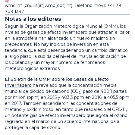
wmo
.
int
(cnullis[at]wmo[dot]int)
. Teléfono móvil: +41 79
709 1397
Notas a los editores
Según la Organización Meteorológica Mundial (OMM), los
niveles de gases de efecto invernadero que atrapan el calor
en la atmósfera han alcanzado un nuevo máximo sin
precedentes. No hay indicios de inversión en esta
tendencia, que está desencadenando un cambio climático
a largo plazo, la subida del nivel del mar, la acidificación de
los océanos y un mayor número de fenómenos
meteorológicos extremos.
El Boletín de la OMM sobre los Gases de Efecto
Invernadero
ha revelado que la concentración media
mundial de dióxido de carbono (CO
) pasó de 400,1 partes
2
por millón (ppm) en 2015 y 403,3 ppm en 2016, a 405,5 ppm
en 2017. También ascendieron las concentraciones de
metano y óxido nitroso, en tanto que reapareció el CFC-11,
un potente gas de efecto invernadero que agota el ozono,
regulado en el marco de un acuerdo internacional para
proteger la capa de ozono.