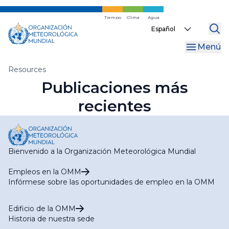
Ir
al
Tiempo
Clima
Agua
Select
contenido
your
principal
Menú
language
Migas
Resources
Publicaciones más
de
recientes
pan
Bienvenido a la Organización Meteorológica Mundial
Empleos en la OMM
Infórmese sobre las oportunidades de empleo en la OMM
Edificio de la OMM
Historia de nuestra sede