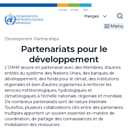
Skip
to
Temps
Climat
Eau
Select
main
your
content
Menu
language
Fil
Development Partnerships
Partenariats pour le
d'Ariane
développement
L'OMM œuvre en partenariat avec des Membres, d'autres
entités du système des Nations Unies, des banques de
développement, des fonds pour le climat, des institutions
régionales et bien d'autres organismes à renforcer les
services météorologiques, hydrologiques et
climatologiques à l'échelle nationale, régionale et mondiale.
De nombreux partenariats sont de nature bilatérale.
Toutefois, plusieurs collaborations clés entre des partenaires
multiples apportent un soutien essentiel en matière de
coordination, de partage des connaissances et de
mobilisation des ressources.