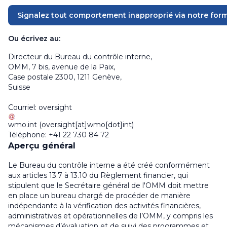
Signalez tout comportement inapproprié via notre form
Ou écrivez au:
Directeur du Bureau du contrôle interne
,
OMM, 7 bis, avenue de la Paix,
Case postale 2300, 1211 Genève,
Suisse
Courriel:
oversight
wmo
.
int
(
oversight[at]wmo[dot]int
)
Téléphone: +41 22 730 84 72
Aperçu général
Le Bureau du contrôle interne a été créé conformément
aux articles 13.7 à 13.10 du Règlement financier, qui
stipulent que le Secrétaire général de l'OMM doit mettre
en place un bureau chargé de procéder de manière
indépendante à la vérification des activités financières,
administratives et opérationnelles de l’OMM, y compris les
mécanismes d’évaluation et de suivi des programmes et