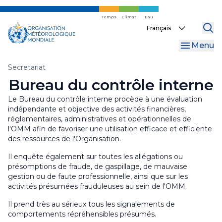
WMO Commons
Régions
Internal Oversight Office
Skip
to
Temps
Climat
Eau
WMO Awards and Prizes
Finances et transparence
Select
main
your
content
Regional Coordination Office
Menu
language
Bureaux de liaison
Fil
Secretariat
Bureau du contrôle interne
d'Ariane
Le Bureau du contrôle interne procède à une évaluation
indépendante et objective des activités financières,
réglementaires, administratives et opérationnelles de
l'OMM afin de favoriser une utilisation efficace et efficiente
des ressources de l'Organisation
.
Il enquête également sur toutes les allégations ou
présomptions de fraude, de gaspillage, de mauvaise
gestion ou de faute professionnelle, ainsi que sur les
activités présumées frauduleuses au sein de l'OMM
.
Il prend très au sérieux tous les signalements de
comportements répréhensibles présumés
.