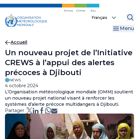
Skip
to
Temps
Climat
Eau
Select
main
your
content
Menu
language
Fil
Accueil
Un nouveau projet de l’Initiative
d'Ariane
CREWS à l’appui des alertes
précoces à Djibouti
NEWS
4 octobre 2024
L’Organisation météorologique mondiale (OMM) soutient
un nouveau projet national visant à renforcer les
systèmes d’alerte précoce multidangers à Djibouti.
Partager :