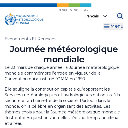
Skip
to
Temps
Climat
Eau
Select
main
your
content
Menu
language
Fil
Evenements Et Reunions
Journée météorologique
d'Ariane
mondiale
Le 23 mars de chaque année, la Journée météorologique
mondiale commémore l’entrée en vigueur de la
Convention qui a institué l’OMM en 1950.
Elle souligne la contribution capitale qu'apportent les
Services météorologiques et hydrologiques nationaux à la
sécurité et au bien-être de la société. Partout dans le
monde, on la célèbre en organisant des activités. Les
thèmes choisis pour la Journée météorologique mondiale
illustrent des questions actuelles liées au temps, au climat
et à l’eau.