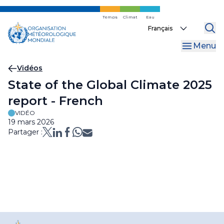
Skip
to
Temps
Climat
Eau
Select
main
your
content
Menu
language
Fil
Vidéos
State of the Global Climate 2025
d'Ariane
report - French
VIDÉO
19 mars 2026
Partager :