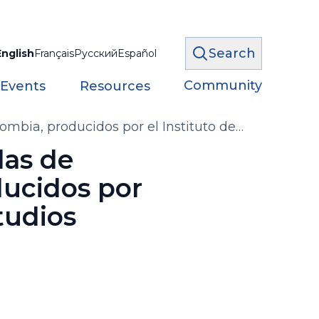
Search
English
Français
Русский
Español
Community
 Events
Resources
ombia, producidos por el Instituto de
las de
ducidos por
tudios