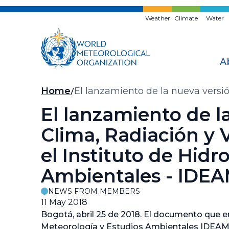
Skip
to
Weather
Climate
Water
main
content
A
Breadcrumb
Home
El lanzamiento de la nueva versió
Hidrología, Meteorología y Estud
El lanzamiento de la
Clima, Radiación y 
el Instituto de Hidr
Ambientales - IDE
NEWS FROM MEMBERS
11 May 2018
Bogotá, abril 25 de 2018. El documento que en
Meteorología y Estudios Ambientales IDEAM, 