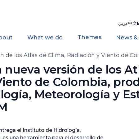
عربي
中文
Themes
bout
What we do
News &
n de los Atlas de Clima, Radiación y Viento de Col
ios Ambientales - IDEAM
 nueva versión de los At
Viento de Colombia, pro
ología, Meteorología y Es
AM
trega el Instituto de Hidrología,
es una herramienta para el desarrollo de