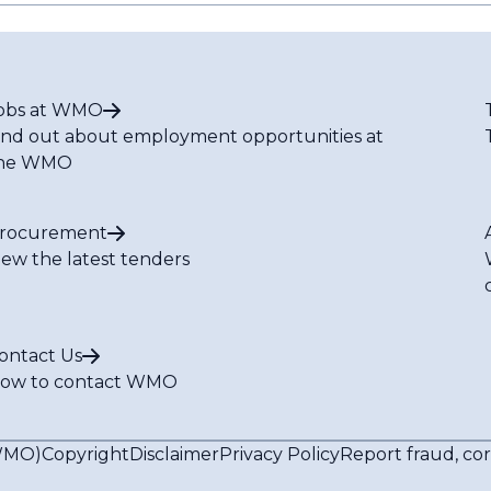
obs at WMO
ind out about employment opportunities at
he WMO
rocurement
iew the latest tenders
ontact Us
ow to contact WMO
(WMO)
Copyright
Disclaimer
Privacy Policy
Report fraud, co