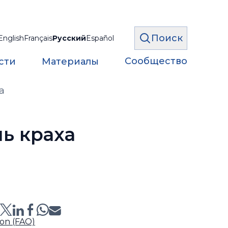
Поиск
English
Français
Русский
Español
Сообщество
сти
Материалы
а
ь краха
:
ion (FAO)