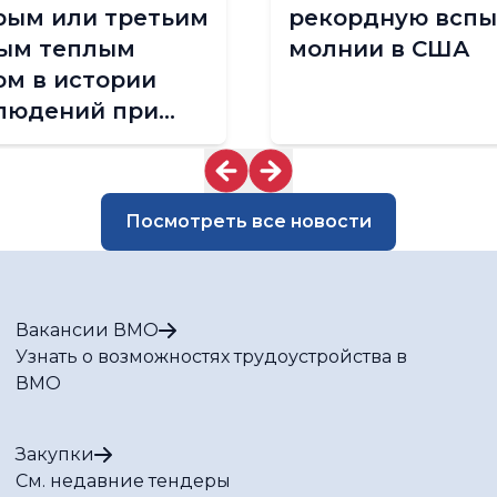
рым или третьим
рекордную всп
ым теплым
молнии в США
ом в истории
людений при
ранении
лючительно
окой тенденции
Посмотреть все новости
отеплению
Вакансии ВМО
Узнать о возможностях трудоустройства в
ВМО
Закупки
См. недавние тендеры