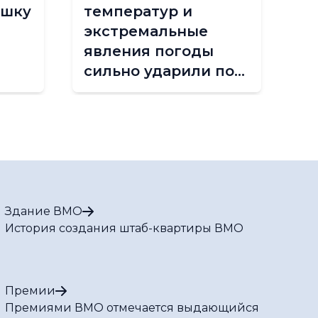
ышку
температур и
с
экстремальные
г
явления погоды
н
сильно ударили по
п
Азии
п
в
1,
Здание ВМО
История создания штаб-квартиры ВМО
Премии
Премиями ВМО отмечается выдающийся