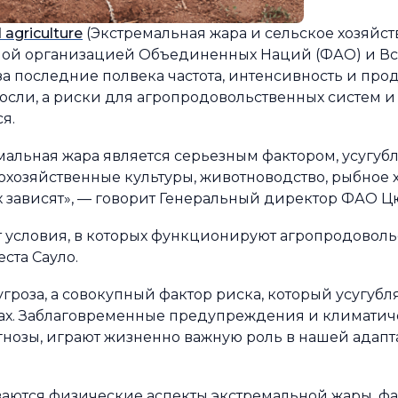
agriculture
(Экстремальная жара и сельское хозяйс
ной организацией Объединенных Наций (ФАО) и В
а последние полвека частота, интенсивность и про
сли, а риски для агропродовольственных систем и
я.
ремальная жара является серьезным фактором, усугу
хозяйственные культуры, животноводство, рыбное хо
их зависят», — говорит Генеральный директор ФАО 
т условия, в которых функционируют агропродоволь
ста Сауло.
угроза, а совокупный фактор риска, который усугуб
ах. Заблаговременные предупреждения и климатич
гнозы, играют жизненно важную роль в нашей адапт
ются физические аспекты экстремальной жары, фа