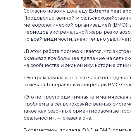
Согласно новому докладу
Extreme heat and 
Продовольственной и сельскохозяйствен
метеорологической организацией (ВМО), з
периодов экстремальной жары резко возро
по всей видимости, значительно увеличатс
«В этой работе подчеркивается, что экст
оказывая все большее давление на сельско
на сообщества и экономику, которые от н
«Экстремальная жара всё чаще определяе
отмечает Генеральный секретарь ВМО Селе
«Это не просто единичная климатическая 
проблемы в сельскохозяйственных систем
такое как сезонные ориентировочные про
реальности», — сказала она.
В совместном докладе ФАО и ВМО описыва