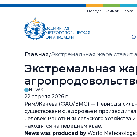
Перейти
к
Погода
Климат
Вода
основному
содержанию
О
Хлебная
Главная
Экстремальная жара ставит 
крошка
Экстремальная жа
агропродовольств
NEWS
22 апреля 2026 г.
Рим/Женева (ФАО/ВМО) — Периоды сильной
существованию, здоровье и производител
человек. Работники сельского хозяйства 
находятся на переднем крае.
News was produced by:
World Meteorologic