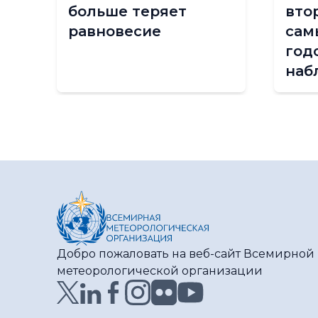
больше теряет
вто
тью
равновесие
сам
ым
год
наб
сох
ии
иск
выс
к п
Добро пожаловать на веб-сайт Всемирной
метеорологической организации