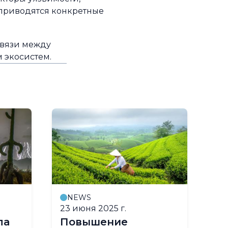
 приводятся конкретные
связи между
м экосистем.
NEWS
23 июня 2025 г.
11
ла
Повышение
2