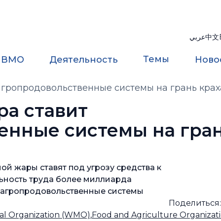
عربي
中文
Темы
 ВМО
Деятельность
Ново
агропродовольственные системы на грань крах
ра ставит
енные системы на гран
 жары ставят под угрозу средства к
ьность труда более миллиарда
и агропродовольственные системы
Поделиться
al Organization (WMO)
,
Food and Agriculture Organizat