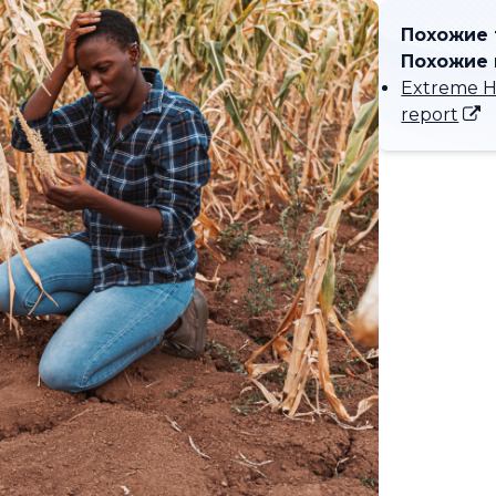
Похожие
Похожие
Extreme H
report