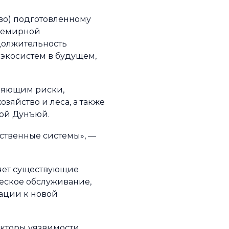
тво) подготовленному
семирной
должительность
 экосистем в будущем,
бляющим риски,
зяйство и леса, а также
Цюй Дунъюй.
ственные системы», —
ляет существующие
еское обслуживание,
ации к новой
кторы уязвимости,