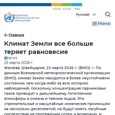
Перейти
к
Погода
Климат
Вода
Select
основному
your
содержанию
Меню
language
Хлебная
Главная
Климат Земли все больше
крошка
теряет равновесие
NEWS
23 марта 2026 г.
Женева, Швейцария, 23 марта 2026 г. (ВМО) — По
данным Всемирной метеорологической организации
(ВМО), климат Земли находится в более неустойчивом
состоянии, чем когда-либо за всю историю
наблюдений, поскольку концентрация парниковых
газов приводит к дальнейшему потеплению
атмосферы и океана и таянию льдов. Эти
стремительные и масштабные изменения произошли
за несколько десятилетий, но будут иметь пагубные
последствия на протяжении сотен, а возможно, и