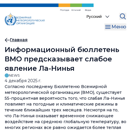
Перейти
к
Погода
Климат
Вода
Select
основному
your
содержанию
Меню
language
Хлебная
Главная
Информационный бюллетень
крошка
ВМО предсказывает слабое
явление Ла-Нинья
NEWS
4 декабря 2025 г.
Согласно последнему Бюллетеню Всемирной
метеорологической организации (ВМО), существует
55-процентная вероятность того, что слабая Ла-Нинья
повлияет на погодные и климатические режимы в
течение ближайших трех месяцев. Несмотря на то,
что Ла-Нинья оказывает временное снижающее
воздействие на среднюю глобальную температуру, во
многих регионах все равно ожидается более теплая