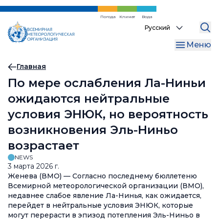
Перейти
к
Погода
Климат
Вода
Select
основному
your
содержанию
Меню
language
Хлебная
Главная
По мере ослабления Ла-Ниньи
крошка
ожидаются нейтральные
условия ЭНЮК, но вероятность
возникновения Эль-Ниньо
возрастает
NEWS
3 марта 2026 г.
Женева (ВМО) — Согласно последнему бюллетеню
Всемирной метеорологической организации (ВМО),
недавнее слабое явление Ла-Нинья, как ожидается,
перейдет в нейтральные условия ЭНЮК, которые
могут перерасти в эпизод потепления Эль-Ниньо в