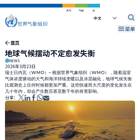
跳
到
天气
气候
水
Select
主
your
要
菜单
language
内
容
面
首页
地球气候摆动不定愈发失衡
包
NEWS
屑
2026年3月23日
瑞士日内瓦（WMO）– 根据世界气象组织（WMO），随着温室
气体浓度驱动的大气和海洋持续变暖以及冰层融化，地球气候失衡
比观测史上任何时候都更加严重。这些快速而大尺度的变化发生在
几十年内，却会产生数百甚至数千年的有害影响。
分享：