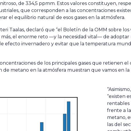
 nitroso, de 334,5 ppmm. Estos valores constituyen, resp
ndustriales, que corresponden a las concentraciones exist
r el equilibrio natural de esos gases en la atmósfera.
eri Taalas, declaró que “el
Boletín de la OMM sobre los
 más, el enorme reto —y la necesidad vital— de adoptar
 de efecto invernadero y evitar que la temperatura mun
ncentraciones de los principales gases que retienen el c
ón de metano en la atmósfera muestran que vamos en la 
“Asimismo
“existen e
rentables
frente a l
metano, e
las del se