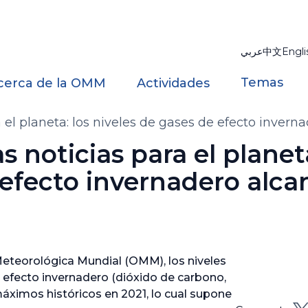
عربي
中文
Engli
Temas
cerca de la OMM
Actividades
a el planeta: los niveles de gases de efecto inve
 noticias para el planeta
 efecto invernadero alc
eteorológica Mundial (OMM), los niveles
e efecto invernadero (dióxido de carbono,
áximos históricos en 2021, lo cual supone