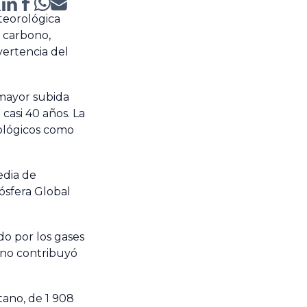
teorológica
e carbono,
vertencia del
 mayor subida
casi 40 años. La
iológicos como
edia de
ósfera Global
do por los gases
ono contribuyó
tano, de 1 908