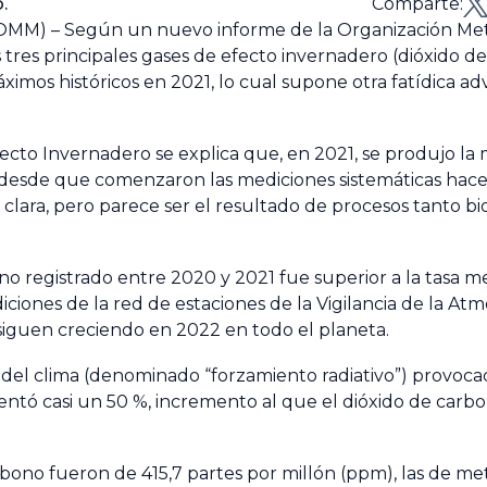
.
Comparte:
(OMM) – Según un nuevo informe de la Organización Me
 tres principales gases de efecto invernadero (dióxido d
imos históricos en 2021, lo cual supone otra fatídica ad
fecto Invernadero
se explica que, en 2021, se produjo la
desde que comenzaron las mediciones sistemáticas hace 
clara, pero parece ser el resultado de procesos tanto b
no registrado entre 2020 y 2021 fue superior a la tasa m
iones de la red de estaciones de la Vigilancia de la Atm
iguen creciendo en 2022 en todo el planeta.
 del clima (denominado “forzamiento radiativo”) provoca
ntó casi un 50 %, incremento al que el dióxido de carb
rbono fueron de 415,7 partes por millón (ppm), las de me