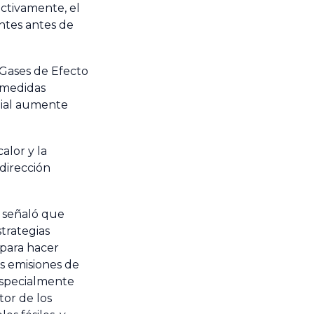
ectivamente, el
entes antes de
 Gases de Efecto
 medidas
dial aumente
alor y la
dirección
, señaló que
strategias
 para hacer
as emisiones de
specialmente
ctor de los