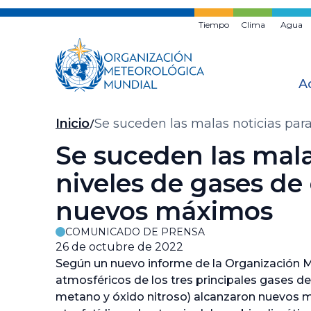
Ir
al
Tiempo
Clima
Agua
contenido
principal
A
Migas
Inicio
Se suceden las malas noticias par
de
Se suceden las malas
pan
niveles de gases de
nuevos máximos
COMUNICADO DE PRENSA
26 de octubre de 2022
Según un nuevo informe de la Organización M
atmosféricos de los tres principales gases d
metano y óxido nitroso) alcanzaron nuevos m