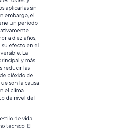
es fósiles, y
 aplicarlas sin
in embargo, el
ene un período
elativamente
or a diez años,
 su efecto en el
eversible. La
principal y más
 reducir las
 de dióxido de
que son la causa
n el clima
to de nivel del
stilo de vida.
o técnico. El