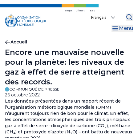
Skip
to
Temps
Climat
Eau
Select
main
your
content
Menu
language
Fil
Accueil
Encore une mauvaise nouvelle
d'Ariane
pour la planète: les niveaux de
gaz à effet de serre atteignent
des records.
COMMUNIQUÉ DE PRESSE
26 octobre 2022
Les données présentées dans un rapport récent de
l’Organisation météorologique mondiale (OMM)
n’augurent toujours rien de bon pour le climat. En effet,
les concentrations atmosphériques des trois principaux
gaz à effet de serre –dioxyde de carbone (CO
), méthane
2
(CH
) et protoxyde d’azote (N
O) – ont battu de nouveaux
4
2