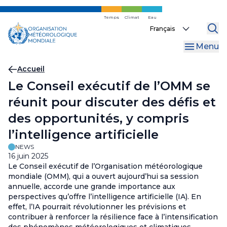
Skip
to
Temps
Climat
Eau
Select
main
your
content
Menu
language
Fil
Accueil
Le Conseil exécutif de l’OMM se
d'Ariane
réunit pour discuter des défis et
des opportunités, y compris
l’intelligence artificielle
NEWS
16 juin 2025
Le Conseil exécutif de l’Organisation météorologique
mondiale (OMM), qui a ouvert aujourd’hui sa session
annuelle, accorde une grande importance aux
perspectives qu’offre l’intelligence artificielle (IA). En
effet, l’IA pourrait révolutionner les prévisions et
contribuer à renforcer la résilience face à l’intensification