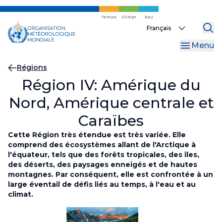
Skip
to
Temps
Climat
Eau
Select
main
your
content
Menu
language
Fil
Régions
Région IV: Amérique du
d'Ariane
Nord, Amérique centrale et
Caraïbes
Cette Région très étendue est très variée. Elle
comprend des écosystèmes allant de l'Arctique à
l'équateur, tels que des forêts tropicales, des îles,
des déserts, des paysages enneigés et de hautes
montagnes. Par conséquent, elle est confrontée à un
large éventail de défis liés au temps, à l'eau et au
climat.