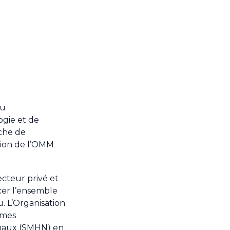
au
ogie et de
rche de
ision de l’OMM
ecteur privé et
rcer l’ensemble
u. L’Organisation
rmes
ionaux (SMHN) en