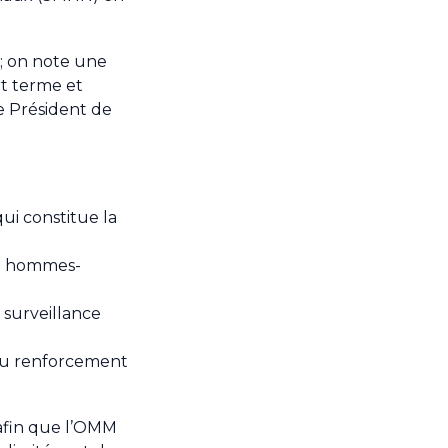
; on note une
rt terme et
e Président de
qui constitue la
ité hommes-
 surveillance
du renforcement
 afin que l’OMM