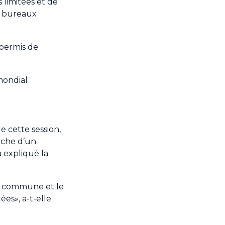
 limitées et de
s bureaux
 permis de
mondial
 cette session,
rche d’un
 expliqué la
on commune et le
es», a-t-elle