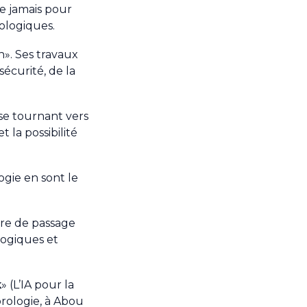
e jamais pour
ologiques.
n». Ses travaux
sécurité, de la
 se tournant vers
 et la possibilité
ogie en sont le
ère de passage
logiques et
k
» (L’IA pour la
orologie, à Abou