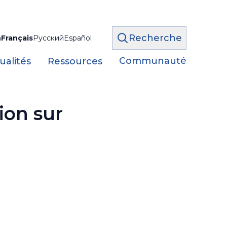
Recherche
h
Français
Русский
Español
Communauté
ualités
Ressources
ion sur