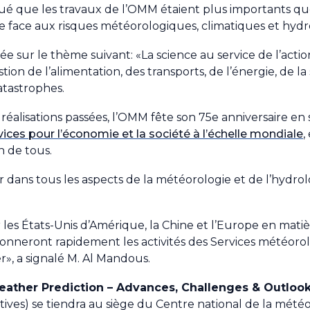
qué que les travaux de l’OMM étaient plus importants qu
re face aux risques météorologiques, climatiques et hydr
 sur le thème suivant: «La science au service de l’actio
on de l’alimentation, des transports, de l’énergie, de la 
atastrophes.
réalisations passées, l’OMM fête son 75e anniversaire en
rvices pour l’économie et la société à l’échelle mondiale
,
n de tous.
r dans tous les aspects de la météorologie et de l’hydrol
r les États-Unis d’Amérique, la Chine et l’Europe en mati
utionneront rapidement les activités des Services météoro
», a signalé M. Al Mandous.
eather Prediction – Advances, Challenges & Outloo
tives) se tiendra au siège du Centre national de la mété