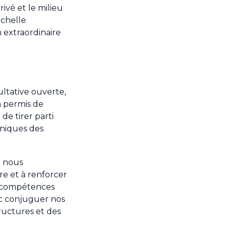
rivé et le milieu
échelle
n extraordinaire
ultative ouverte,
a permis de
de tirer parti
 uniques des
e nous
re et à renforcer
es compétences
nc conjuguer nos
tructures et des