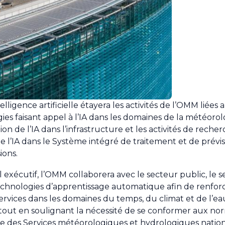
ligence artificielle étayera les activités de l’OMM liées 
ies faisant appel à l’IA dans les domaines de la météorol
ation de l’IA dans l’infrastructure et les activités de reche
n de l’IA dans le Système intégré de traitement et de prév
ions.
exécutif, l’OMM collaborera avec le secteur public, le s
es technologies d’apprentissage automatique afin de renfo
services dans les domaines du temps, du climat et de l’ea
, tout en soulignant la nécessité de se conformer aux no
rôle des Services météorologiques et hydrologiques nat