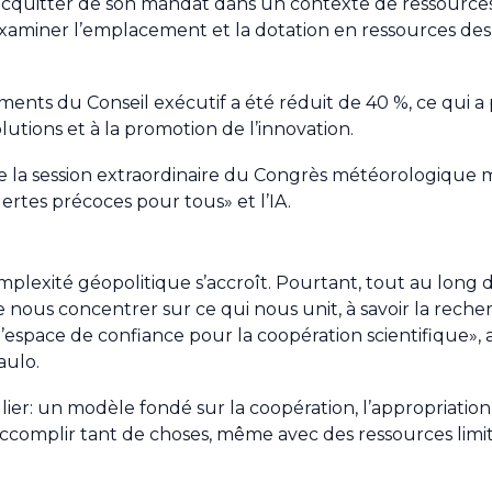
acquitter de son mandat dans un contexte de ressources
examiner l’emplacement et la dotation en ressources de
ments du Conseil exécutif a été réduit de 40 %, ce qui a
utions et à la promotion de l’innovation.
 de la session extraordinaire du Congrès météorologique 
Alertes précoces pour tous» et l’IA.
exité géopolitique s’accroît. Pourtant, tout au long de
 nous concentrer sur ce qui nous unit, à savoir la reche
espace de confiance pour la coopération scientifique», a
aulo.
ulier: un modèle fondé sur la coopération, l’appropriati
ccomplir tant de choses, même avec des ressources limité