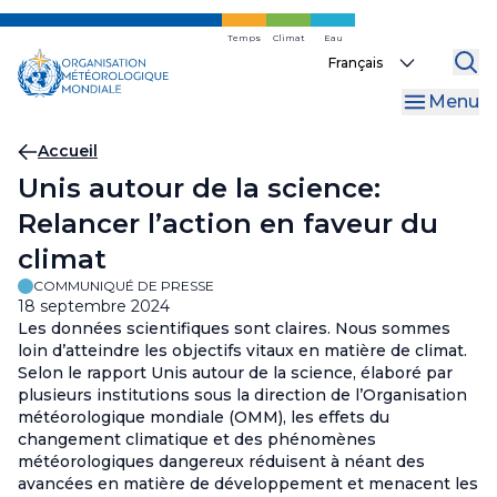
Skip
to
Temps
Climat
Eau
Select
main
your
content
Menu
language
Fil
Accueil
Unis autour de la science:
d'Ariane
Relancer l’action en faveur du
climat
COMMUNIQUÉ DE PRESSE
18 septembre 2024
Les données scientifiques sont claires. Nous sommes
loin d’atteindre les objectifs vitaux en matière de climat.
Selon le rapport Unis autour de la science, élaboré par
plusieurs institutions sous la direction de l’Organisation
météorologique mondiale (OMM), les effets du
changement climatique et des phénomènes
météorologiques dangereux réduisent à néant des
avancées en matière de développement et menacent les