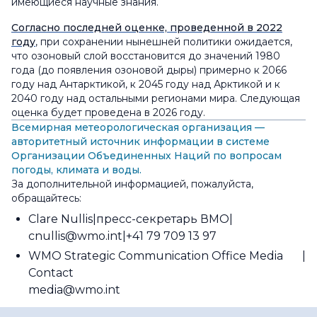
имеющиеся научные знания.
Согласно последней оценке, проведенной в 2022
году
, при сохранении нынешней политики ожидается,
что озоновый слой восстановится до значений 1980
года (до появления озоновой дыры) примерно к 2066
году над Антарктикой, к 2045 году над Арктикой и к
2040 году над остальными регионами мира. Следующая
оценка будет проведена в 2026 году.
Всемирная метеорологическая организация —
авторитетный источник информации в системе
Организации Объединенных Наций по вопросам
погоды, климата и воды.
За дополнительной информацией, пожалуйста,
обращайтесь:
Clare Nullis
пресс-секретарь ВМО
cnullis@wmo.int
+41 79 709 13 97
WMO Strategic Communication Office Media
Contact
media@wmo.int