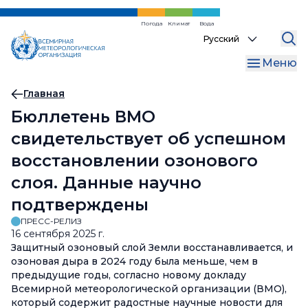
Перейти
к
Погода
Климат
Вода
Select
основному
your
содержанию
Меню
language
Хлебная
Главная
Бюллетень ВМО
крошка
свидетельствует об успешном
восстановлении озонового
слоя. Данные научно
подтверждены
ПРЕСС-РЕЛИЗ
16 сентября 2025 г.
Защитный озоновый слой Земли восстанавливается, и
озоновая дыра в 2024 году была меньше, чем в
предыдущие годы, согласно новому докладу
Всемирной метеорологической организации (ВМО),
который содержит радостные научные новости для