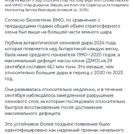
Antje Inness on 11 July 2025 and may not fully align with United Nations
and WMO map guidance. Results are from the Copernicus Atmospheric
Monitoring Service Reanalysis (Inness et al., 2019)
Согласно Бюллетеню ВМО, по сравнению с
предыдущими годами общий объем стратосферного
озона был выше на большей части земного шара.
Глубина антарктической озоновой дыры 2024 года,
которая появляется над Антарктикой каждую весну,
была ниже среднего показателя 1990—2020 годов, а
максимальный дефицит массы озона (ДМО) на 29
сентября составил 46,1 млн тонн. Это меньше, чем
относительно большие дыры в период с 2020 по 2023
год.
Она развивалась относительно медленно, и в течение
сентября наблюдалось замедленное разрушение
озонового слоя, за которым последовало относительно
быстрое восстановление после достижения
максимального дефицита.
Это устойчивое более позднее появление было
идентифицировано как надежный признак начального