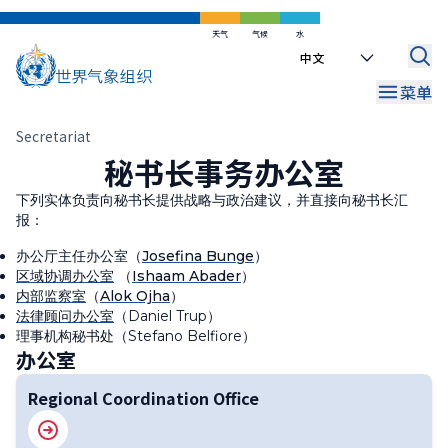
跳
到
天气
气候
水
Select
主
your
要
菜单
language
内
容
面
Secretariat
秘书长事务办公室
包
屑
下列实体负责向秘书长提供战略与政治建议，并直接向秘书长汇
报：
办公厅主任办公室（
Josefina Bunge
）
区域协调办公室
（
Ishaam Abader
）
内部监察室
（
Alok Ojha
）
法律顾问办公室
（
Daniel Trup
）
理事机构秘书处（Stefano Belfiore）
办公室
Regional Coordination Office