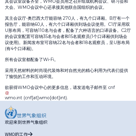
其会议室设备齐全，WMO会员用之召开组成机构会议、研习会和
大会。WMO会议中心还承接其他联合国组织的会议。
其主会议厅-奥巴西大厅能容纳 270人，有九个口译厢。B厅有一个
报告厅，能容纳60人，有六个口译厢供到场会议使用。C1厅采用双
U形布局，可容纳110名与会者，配备了六种语言的口译设备。C2厅
的会议室配置可容纳35名与会者和15名观察员(1个口译厢供到场会
议使用)。新闻发布室可容纳22名与会者和18名观察员，呈U形布局
(有4个口译厢)。
所有会议室都配备了Wi-Fi。
采用天然材料的时尚现代装饰和对自然光的精心利用为代表们提供
了愉悦的工作和互动环境。
欲获得WMO会议中心的更多信息，请发送电子邮件至
cnf
wmo
.
int
(cnf[at]wmo[dot]int)
.
欢迎来到世界气象组织
WMO的工作