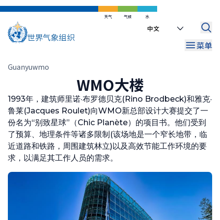
跳
到
天气
气候
水
Select
主
your
要
菜单
language
内
容
面
Guanyuwmo
WMO大楼
包
屑
1993年，建筑师里诺·布罗德贝克(Rino Brodbeck)和雅克·
鲁莱(Jacques Roulet)向WMO新总部设计大赛提交了一
份名为“别致星球”（Chic Planète）的项目书。他们受到
了预算、地理条件等诸多限制(该场地是一个窄长地带，临
近道路和铁路，周围建筑林立)以及高效节能工作环境的要
求，以满足其工作人员的需求。