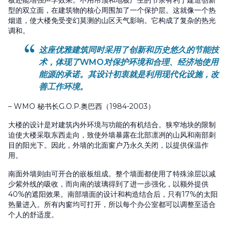
板还能增强声学效果。不用吊顶和地板产生的节余有利于建造创新
型的双立面，在建筑物的核心周围加了一个保护层。这就像一个热
烟道，使大楼免受变幻莫测的山区天气影响。它构成了复杂的热光
调和。
这座优雅建筑同时采用了创新和历史悠久的节能技
术，体现了WMO对保护环境和合理、经济地使用
能源的承诺。其设计初衷就是利用现代化设施，改
善工作环境。
– WMO 秘书长G.O.P.奥巴西（1984-2003）
大楼的设计是对建筑内外环境与功能的有机结合。狭窄地块的限制
迫使大楼采取东西走向，致使外墙暴露在北部凛冽的山风和南部刺
目的阳光下。因此，外墙的北面窗户乃永久关闭，以提供保温作
用。
南面外墙则由可开合的嵌板组成。整个墙面都使用了特殊涂层以减
少紫外线的吸收，而向南的玻璃得到了进一步强化，以额外提供
40%的遮阳效果。南部墙面的设计和构造结合后，只有17%的太阳
热量进入。所有内窗均可打开，所以每个办公室都可以调整至适合
个人的舒适度。