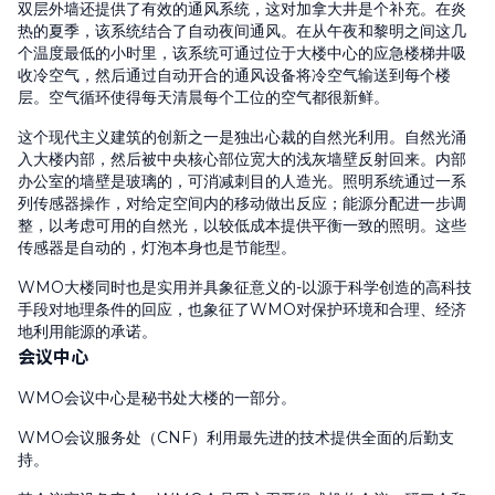
双层外墙还提供了有效的通风系统，这对加拿大井是个补充。在炎
热的夏季，该系统结合了自动夜间通风。在从午夜和黎明之间这几
个温度最低的小时里，该系统可通过位于大楼中心的应急楼梯井吸
收冷空气，然后通过自动开合的通风设备将冷空气输送到每个楼
层。空气循环使得每天清晨每个工位的空气都很新鲜。
这个现代主义建筑的创新之一是独出心裁的自然光利用。自然光涌
入大楼内部，然后被中央核心部位宽大的浅灰墙壁反射回来。内部
办公室的墙壁是玻璃的，可消减刺目的人造光。照明系统通过一系
列传感器操作，对给定空间内的移动做出反应；能源分配进一步调
整，以考虑可用的自然光，以较低成本提供平衡一致的照明。这些
传感器是自动的，灯泡本身也是节能型。
WMO大楼同时也是实用并具象征意义的-以源于科学创造的高科技
手段对地理条件的回应，也象征了WMO对保护环境和合理、经济
地利用能源的承诺。
会议中心
WMO会议中心是秘书处大楼的一部分。
WMO会议服务处（CNF）利用最先进的技术提供全面的后勤支
持。