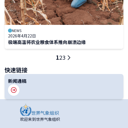
NEWS
2026年4月22日
极端高温将农业粮食体系推向崩溃边缘
分
当
1
页
2
页
3
页
下
前
面
面
一
快速链接
页
页
新闻通稿
欢迎来到世界气象组织