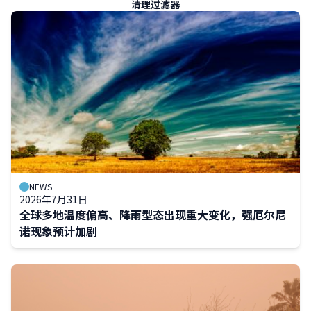
The
清理过滤器
results
will
automatically
refresh
as
filter
values
change.
NEWS
2026年7月31日
全球多地温度偏高、降雨型态出现重大变化，强厄尔尼
诺现象预计加剧