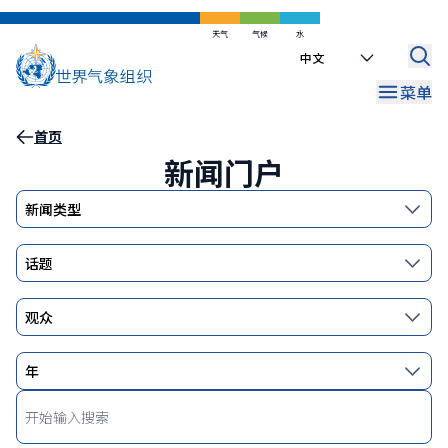
跳
活动和会议
媒体通稿
到
天气
气候
水
Select
Information for Journalists
世界气象日
主
your
要
菜单
language
WMO 2025 Calendar Competition
内
容
面
首页
新闻门户
包
屑
Enter
keyword