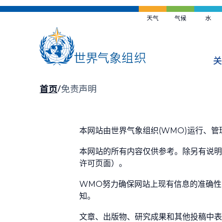
跳
到
天气
气候
水
主
要
内
关
容
面
首页
免责声明
包
屑
本网站由世界气象组织(WMO)运行、管
本网站的所有内容仅供参考。除另有说明
许可页面）。
WMO努力确保网站上现有信息的准确性
知。
文章、出版物、研究成果和其他投稿中表