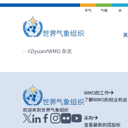
跳
到
天气
气候
水
主
要
内
关
容
面
…
Ziyuan
WMO 杂志
包
屑
WMO的工作
了解WMO的就业机会
欢迎来到世界气象组织
采购
查看最新的招投标