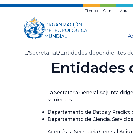
Ir
al
Tiempo
Clima
Agua
contenido
principal
A
Migas
…
Secretariat
Entidades dependientes de 
Entidades 
de
pan
La Secretaria General Adjunta dirige
siguientes:
Departamento de Datos y Prediccio
Departamento de Ciencia, Servicios
Además, la Secretaria General Adjun