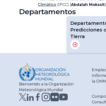
Climático
(IPCC) (
Abdalah Mokssit
)
Departamentos
Departamento
Predicciones 
Tierra
Empleo
Infórme
la OM
Bienvenido a la Organización
Meteorológica Mundial
Compra
Consult