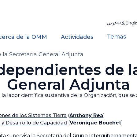
عربي
中文
Engli
Temas
cerca de la OMM
Actividades
la Secretaria General Adjunta
dependientes de la
General Adjunta
 la labor científica sustantiva de la Organización, que s
nes de los Sistemas Tierra
(
Anthony Rea
)
 y Desarrollo de Capacidad
(
Véronique Bouchet
)
ta supervisa la Secretaría del
Grupo Intergubernamenta