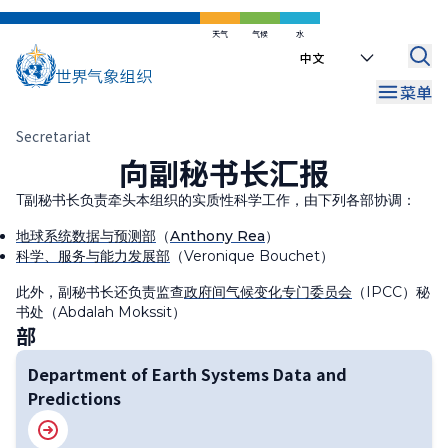
跳
到
天气
气候
水
Select
主
your
要
菜单
language
内
容
面
Secretariat
向副秘书长汇报
包
屑
T
副秘书长负责牵头本组织的实质性科学工作，由下列各部协调：
地球系统数据与预测部
（
Anthony Rea
）
科学、服务与能力发展部
（
Veronique Bouchet
）
此外，副秘书长还负责监查
政府间气候变化专门委员会
（IPCC）秘
书处（Abdalah Mokssit）
部
Department of Earth Systems Data and
Predictions