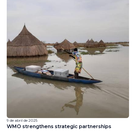
9 de abril de 2025
26
WMO strengthens strategic partnerships
F
c