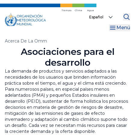
Ir
al
Tiempo
Clima
Agua
Select
contenido
your
principal
Menú
language
Migas
Acerca De La Omm
Asociaciones para el
de
desarrollo
pan
La demanda de productos y servicios adaptados a las
necesidades de los usuarios que brinden información
práctica sobre el tiempo, el agua y el clima está creciendo.
Para numerosos países, en especial países menos
adelantados (PMA) y pequeños Estados insulares en
desarrollo (PEID), sustentar de forma holística los procesos
decisorios en materia de gestión de riesgos de desastre,
mitigación de las emisiones de gases de efecto
invernadero y adaptación al cambio climático supone todo
un desafío. Cada vez se necesitan más recursos para casar
la creciente demanda y la oferta disponible.