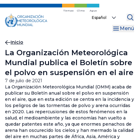
Ir
al
Tiempo
Clima
Agua
Select
contenido
your
principal
Menú
language
Migas
Inicio
La Organización Meteorológica
de
Mundial publica el Boletín sobre
pan
el polvo en suspensión en el aire
7 de julio de 2021
La Organización Meteorológica Mundial (OMM) acaba de
publicar su Boletín anual sobre el polvo en suspensión
en el aire, que en esta edición se centra en la incidencia y
los peligros de las tormentas de polvo y arena ocurridas
en 2020. Las repercusiones de estos fenómenos en la
salud, el medioambiente y las economías han vuelto a
quedar patentes este año, ya que enormes penachos de
arena han oscurecido los cielos y han mermado la calidad
del aire en muchas partes de África, Asia, América y