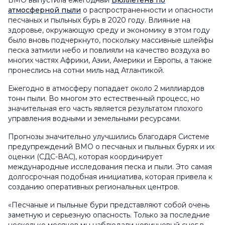
ВМО выпустила ежегодный
Бюллетень по
атмосферной пыли
о распространенности и опасности
песчаных и пыльных бурь в 2020 году. Влияние на
здоровье, окружающую среду и экономику в этом году
было вновь подчеркнуто, поскольку массивные шлейфы
песка затмили небо и повлияли на качество воздуха во
многих частях Африки, Азии, Америки и Европы, а также
пронеслись на сотни миль над Атлантикой.
Ежегодно в атмосферу попадает около 2 миллиардов
тонн пыли. Во многом это естественный процесс, но
значительная его часть является результатом плохого
управления водными и земельными ресурсами.
Прогнозы значительно улучшились благодаря Системе
предупреждений ВМО о песчаных и пыльных бурях и их
оценки (СДС-ВАС), которая координирует
международные исследования песка и пыли. Это самая
долгосрочная подобная инициатива, которая привела к
созданию оперативных региональных центров.
«Песчаные и пыльные бури представляют собой очень
заметную и серьезную опасность. Только за последние