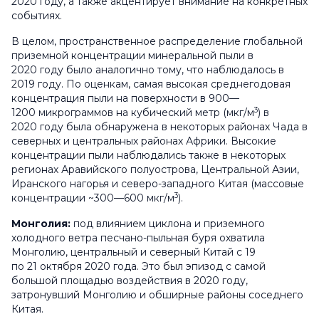
2020 году, а также акцентирует внимание на конкретных
событиях.
В целом, пространственное распределение глобальной
приземной концентрации минеральной пыли в
2020 году было аналогично тому, что наблюдалось в
2019 году. По оценкам, самая высокая среднегодовая
концентрация пыли на поверхности в 900—
3
1200 микрограммов на кубический метр (мкг/м
) в
2020 году была обнаружена в некоторых районах Чада в
северных и центральных районах Африки. Высокие
концентрации пыли наблюдались также в некоторых
регионах Аравийского полуострова, Центральной Азии,
Иранского нагорья и северо-западного Китая (массовые
3
концентрации ~300—600 мкг/м
).
Монголия:
под влиянием циклона и приземного
холодного ветра песчано-пыльная буря охватила
Монголию, центральный и северный Китай с 19
по 21 октября 2020 года. Это был эпизод с самой
большой площадью воздействия в 2020 году,
затронувший Монголию и обширные районы соседнего
Китая.