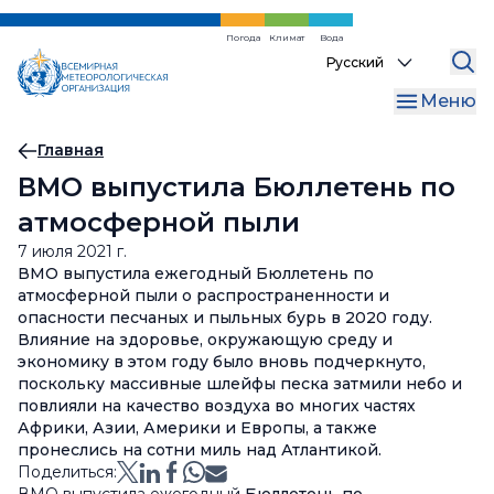
Перейти
к
Погода
Климат
Вода
Select
основному
your
содержанию
Меню
language
Хлебная
Главная
ВМО выпустила Бюллетень по
крошка
атмосферной пыли
7 июля 2021 г.
ВМО выпустила ежегодный Бюллетень по
атмосферной пыли о распространенности и
опасности песчаных и пыльных бурь в 2020 году.
Влияние на здоровье, окружающую среду и
экономику в этом году было вновь подчеркнуто,
поскольку массивные шлейфы песка затмили небо и
повлияли на качество воздуха во многих частях
Африки, Азии, Америки и Европы, а также
пронеслись на сотни миль над Атлантикой.
Поделиться: