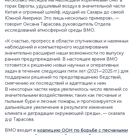
несколько месяцев мы наблюдали коричневый снег в
горах Европы, удушливый воздух в значительной части
Китая и огромный шлейф, идущий из Сахары до самой
Южной Америки. Это лишь несколько примеров», —
говорит Оксана Тарасова, руководитель Отдела
исследований атмосферной среды ВМО.
«К счастью, прогресс в области спутниковых и наземных
наблюдений и компьютерного моделирования
значительно расширил наши возможности по выпуску
ранних предупреждений. В настоящее время ВМО
готовится к решению новых научных и оперативных
задач в течение следующих пяти лет (2021—2025 гг.) для
поддержки решений по предотвращению бедствий,
смягчению их последствий и адаптации к ним.
В некоторых частях мира увеличилось число явлений со
значительными воздействиями, таких как песчаные и
пыльные бури и лесные пожары, и прогнозируется их
дальнейшее увеличение в результате изменения
климата и деградации окружающей среды», — сказала
д‑р Тарасова.
ВМО входит в
коалицию ООН по борьбе с песчаными