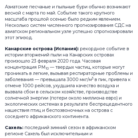
Азиатские песчаные и пыльные бури обычно возникают
весной с марта по май. Событие такого крупного
масштаба прошлой осенью было редким явлением.
Несколько систем численного прогнозирования СДС на
азиатском региональном узле успешно спрогнозировали
этот эпизод.
Канарские острова (Испания):
рекордное событие в
истории вторжений пыли на Канарских островах
произошло 23 февраля 2020 года. Часовая
концентрация PM
— твердых частиц, которые могут
10
проникать в легкие, вызывая респираторные проблемы и
3
заболевания — превышала 3000 мкг/м
в пик, привела к
отмене 1000 рейсов, ухудшила качество воздуха и
вызвала сбои в сельском хозяйстве, производстве
солнечной энергии (потери около миллиона евро) и
экологических системах в результате беспрецедентного
нашествия птиц и беспозвоночных на острова с
соседнего африканского континента.
Сахель:
последний зимний сезон в африканском
регионе Сахель был исключительным и