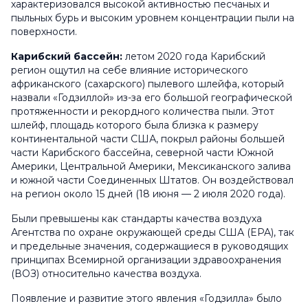
характеризовался высокой активностью песчаных и
пыльных бурь и высоким уровнем концентрации пыли на
поверхности.
Карибский бассейн:
летом 2020 года Карибский
регион ощутил на себе влияние исторического
африканского (сахарского) пылевого шлейфа, который
назвали «Годзиллой» из-за его большой географической
протяженности и рекордного количества пыли. Этот
шлейф, площадь которого была близка к размеру
континентальной части США, покрыл районы большей
части Карибского бассейна, северной части Южной
Америки, Центральной Америки, Мексиканского залива
и южной части Соединенных Штатов. Он воздействовал
на регион около 15 дней (18 июня — 2 июля 2020 года).
Были превышены как стандарты качества воздуха
Агентства по охране окружающей среды США (EPA), так
и предельные значения, содержащиеся в руководящих
принципах Всемирной организации здравоохранения
(ВОЗ) относительно качества воздуха.
Появление и развитие этого явления «Годзилла» было