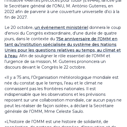
l’Initiative «Alertes précoces pour tous» (EW4All), lancée par
le Secrétaire général de l'ONU, M. António Guterres, en
2022 afin de parvenir à une couverture universelle d’ici à la
fin de 2027.
Le 20 octobre,
un événement ministériel
donnera le coup
d'envoi du Congrès extraordinaire, d'une durée de quatre
jours, dans le contexte du
75e anniversaire de l’OMM en
tant qu’institution spécialisée du système des Nations
Unies pour les questions relatives au temps, au climat et
à l'eau
. Afin de souligner le rôle essentiel de l’OMM et
l’urgence de sa mission, M. Guterres prononcera un
discours devant le Congrès le 22 octobre.
«Il y a 75 ans, l’Organisation météorologique mondiale est
née du constat que le temps, l’eau et le climat ne
connaissent pas les frontières nationales. Il est
indispensable que les observations et les prévisions
reposent sur une collaboration mondiale, car aucun pays ne
peut les réaliser de façon isolée», a déclaré la Secrétaire
générale de l’OMM, Mme Celeste Saulo.
«L’histoire de l’OMM est une histoire de solidarité, de