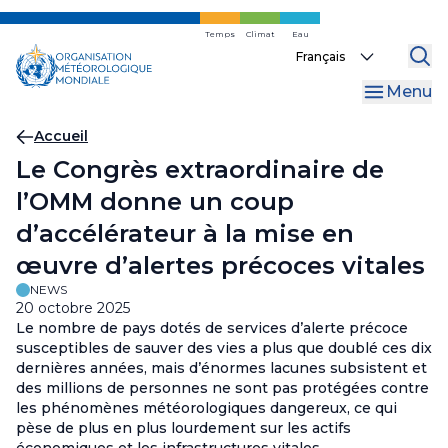
Skip
to
Temps
Climat
Eau
Select
main
your
content
Menu
language
Fil
Accueil
Le Congrès extraordinaire de
d'Ariane
l’OMM donne un coup
d’accélérateur à la mise en
œuvre d’alertes précoces vitales
NEWS
20 octobre 2025
Le nombre de pays dotés de services d’alerte précoce
susceptibles de sauver des vies a plus que doublé ces dix
dernières années, mais d’énormes lacunes subsistent et
des millions de personnes ne sont pas protégées contre
les phénomènes météorologiques dangereux, ce qui
pèse de plus en plus lourdement sur les actifs