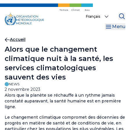
Skip
to
Temps
Climat
Eau
Select
main
your
content
Menu
language
Fil
Accueil
Alors que le changement
d'Ariane
climatique nuit à la santé, les
services climatologiques
sauvent des vies
NEWS
2 novembre 2023
Alors que la planète se réchauffe à un rythme jamais
constaté auparavant, la santé humaine est en première
ligne.
Le changement climatique compromet des décennies de
progrès en matière de santé et de conditions de vie, en
particulier chez les populations les plus vulnérables. Les