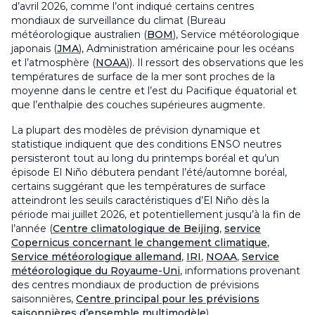
d’avril 2026, comme l’ont indiqué certains centres
mondiaux de surveillance du climat (Bureau
météorologique australien (
BOM
), Service météorologique
japonais (
JMA
), Administration américaine pour les océans
et l’atmosphère (
NOAA
)). Il ressort des observations que les
températures de surface de la mer sont proches de la
moyenne dans le centre et l’est du Pacifique équatorial et
que l’enthalpie des couches supérieures augmente.
La plupart des modèles de prévision dynamique et
statistique indiquent que des conditions ENSO neutres
persisteront tout au long du printemps boréal et qu’un
épisode El Niño débutera pendant l’été/automne boréal,
certains suggérant que les températures de surface
atteindront les seuils caractéristiques d’El Niño dès la
période mai juillet 2026, et potentiellement jusqu’à la fin de
l’année (
Centre climatologique de Beijing
,
service
Copernicus concernant le changement climatique
,
Service météorologique allemand
,
IRI
,
NOAA
,
Service
météorologique du Royaume-Uni
, informations provenant
des centres mondiaux de production de prévisions
saisonnières,
Centre principal pour les prévisions
saisonnières d’ensemble multimodèle
).