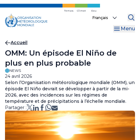
Skip
to
Temps
Climat
Eau
Select
main
your
content
Menu
language
Fil
Accueil
OMM: Un épisode El Niño de
d'Ariane
plus en plus probable
NEWS
24 avril 2026
Selon l’Organisation météorologique mondiale (OMM), un
épisode El Niño devrait se développer à partir de la mi-
2026, avec des incidences sur les régimes de
température et de précipitations à l’échelle mondiale.
Partager :