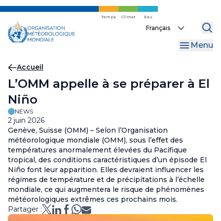
Skip
to
Temps
Climat
Eau
Select
main
your
content
Menu
language
Fil
Accueil
L’OMM appelle à se préparer à El
d'Ariane
Niño
NEWS
2 juin 2026
Genève, Suisse (OMM) – Selon l’Organisation
météorologique mondiale (OMM), sous l’effet des
températures anormalement élevées du Pacifique
tropical, des conditions caractéristiques d’un épisode El
Niño font leur apparition. Elles devraient influencer les
régimes de température et de précipitations à l’échelle
mondiale, ce qui augmentera le risque de phénomènes
météorologiques extrêmes ces prochains mois.
Partager :