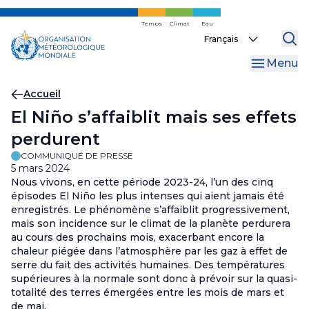
Skip
to
Temps
Climat
Eau
Select
main
your
content
Menu
language
Fil
Accueil
El Niño s’affaiblit mais ses effets
d'Ariane
perdurent
COMMUNIQUÉ DE PRESSE
5 mars 2024
Nous vivons, en cette période 2023-24, l’un des cinq
épisodes El Niño les plus intenses qui aient jamais été
enregistrés. Le phénomène s’affaiblit progressivement,
mais son incidence sur le climat de la planète perdurera
au cours des prochains mois, exacerbant encore la
chaleur piégée dans l’atmosphère par les gaz à effet de
serre du fait des activités humaines. Des températures
supérieures à la normale sont donc à prévoir sur la quasi-
totalité des terres émergées entre les mois de mars et
de mai.